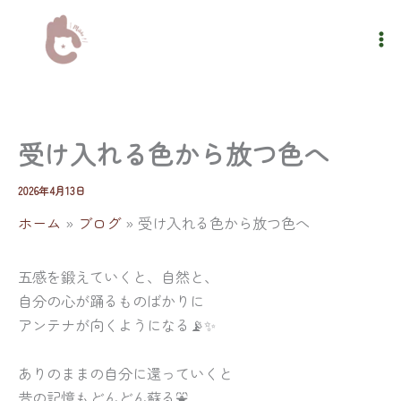
内
容
を
ス
キ
ッ
受け入れる色から放つ色へ
プ
2026年4月13日
ホーム
ブログ
受け入れる色から放つ色へ
五感を鍛えていくと、自然と、
自分の心が踊るものばかりに
アンテナが向くようになる📡✨
ありのままの自分に還っていくと
昔の記憶もどんどん蘇る⛲️