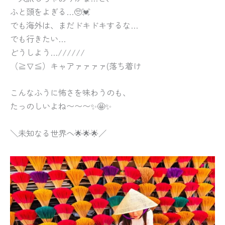
ふと頭をよぎる…🥺💓
でも海外は、まだドキドキするな…
でも行きたい…
どうしよう…//////
（≧∇≦）キャアァァァァ(落ち着け
こんなふうに怖さを味わうのも、
たっのしいよね〜〜〜✨🤩✨
＼未知なる世界へ🌟🌟🌟／