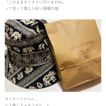
「このまますぐタイに行けますね!」
って言って貰えた🤭✨(準備万端
タイかベトナムに…
一人旅しちゃおうかな…と、