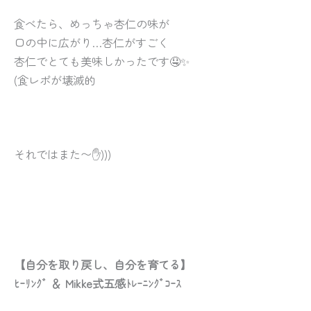
食べたら、めっちゃ杏仁の味が
口の中に広がり…杏仁がすごく
杏仁でとても美味しかったです🤤✨
(食レポが壊滅的
それではまた〜✋)))
【自分を取り戻し、自分を育てる】
ﾋｰﾘﾝｸﾞ ＆ Mikke式五感ﾄﾚｰﾆﾝｸﾞｺｰｽ